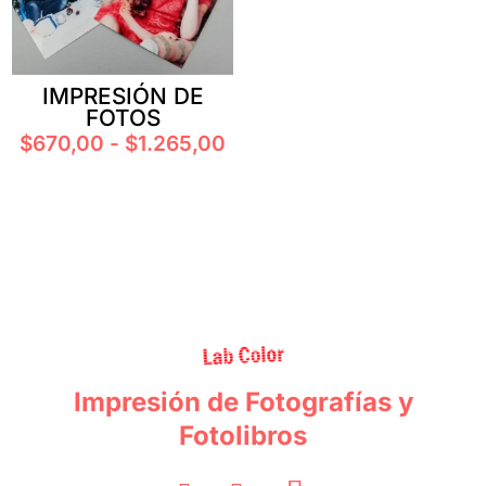
IMPRESIÓN DE
FOTOS
Rango
$
670,00
-
$
1.265,00
de
precios:
desde
$670,00
hasta
$1.265,00
Impresión de Fotografías y
Fotolibros