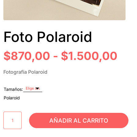
Foto Polaroid
RA
$
870,00
-
$
1.500,00
DE
PRE
Fotografía Polaroid
DE
$8
HA
Tamaños:
$1.
Polaroid
Foto
AÑADIR AL CARRITO
Polaroid
cantidad