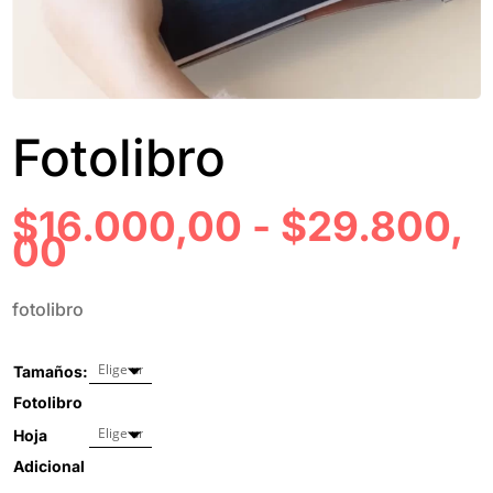
Fotolibro
$
16.000,00
-
$
29.800,
RANGO
00
DE
PRECIOS:
fotolibro
DESDE
$16.000,00
HASTA
Tamaños:
$29.800,00
Fotolibro
Hoja
Adicional